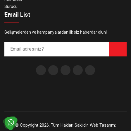
Email List
Gelişmelerden ve kampanyalardan ilk siz haberdar olun!
gauche bag replica
Watches replica
H
© Copyright 2026. Tüm Hakları Saklıdır. Web Tasarım: